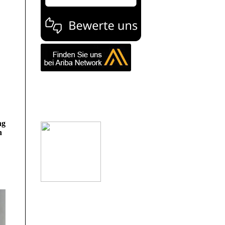
ng
n
.