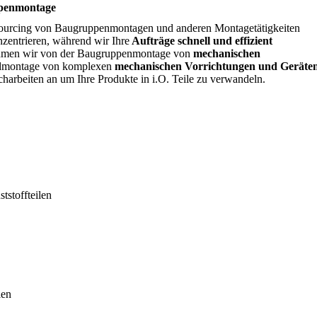
ppenmontage
tsourcing von Baugruppenmontagen und anderen Montagetätigkeiten
zentrieren, während wir Ihre
Aufträge schnell und effizient
nehmen wir von der Baugruppenmontage von
mechanischen
ndmontage von komplexen
mechanischen Vorrichtungen und Geräten
charbeiten an um Ihre Produkte in i.O. Teile zu verwandeln.
stoffteilen
len